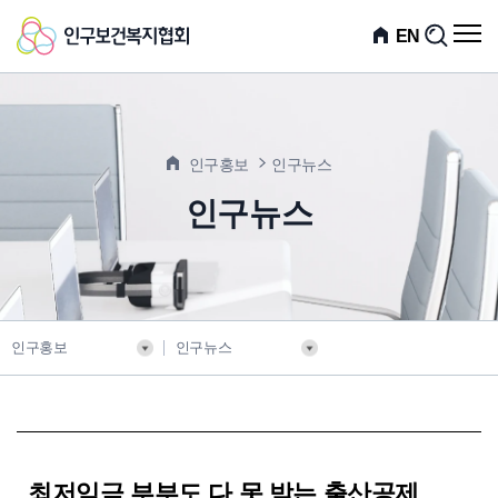
인
전
EN
검
체
색
구
메
뉴
보
열
기
건
인구홍보
인구뉴스
복
인구뉴스
지
협
회
인구홍보
인구뉴스
최저임금 부부도 다 못 받는 출산공제…