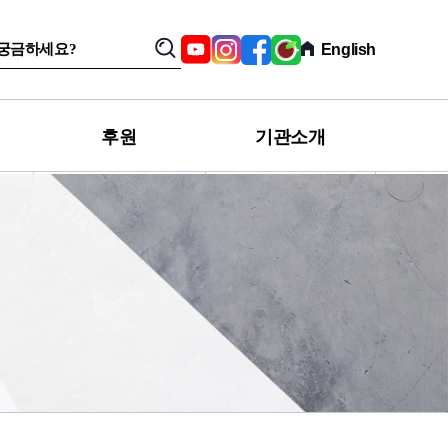
SNS,
Youtube
Instagram
Facebook
육
English
검
관
아
색
련
친
사
구
이
카
트
페
후원
기관소개