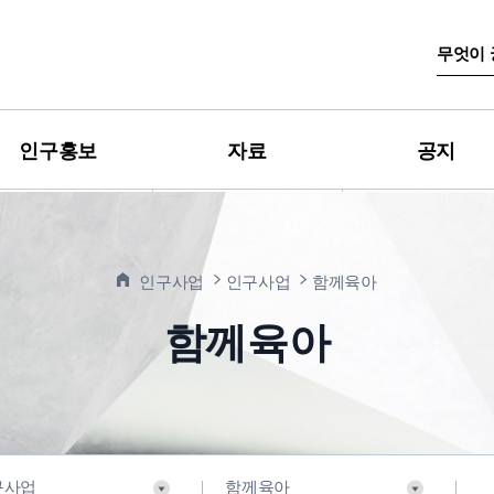
검
색
어
입
력
인구홍보
자료
공지
인구사업
인구사업
함께육아
함께육아
구사업
함께육아