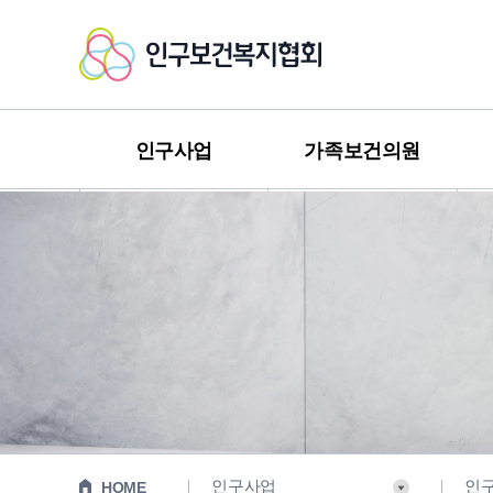
인
구
보
인구사업
가족보건의원
건
복
지
협
회
인구사업
인
HOME