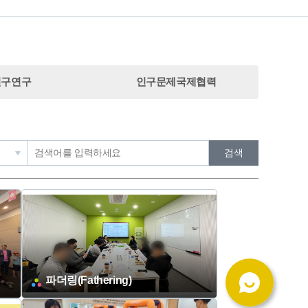
인구연구
인구문제국제협력
검
검색
색
어
입
력
파더링(Fathering)