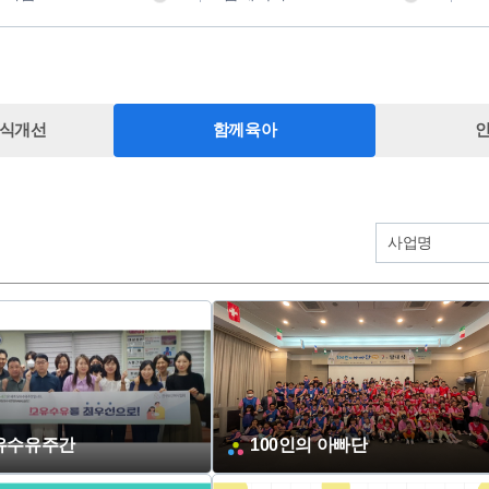
식개선
함께육아
검
색
어
유
형
유수유주간
100인의 아빠단