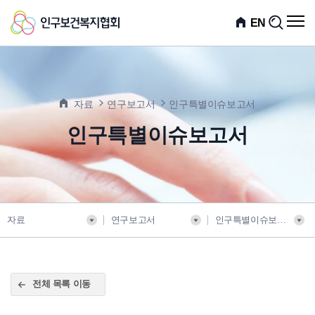
인
전
EN
검
체
색
구
메
뉴
보
열
기
건
자료
연구보고서
인구특별이슈보고서
복
인구특별이슈보고서
지
협
회
자료
연구보고서
인구특별이슈보고서
전체 목록 이동