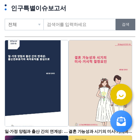
인구특별이슈보고서
검
검
검색
색
색
어
어
유
입
형
력
일·가정 양립과 출산 간의 연계성: 출산전후휴가와 육아휴직을 중심으로
결혼 가능성과 시기의 미시·거시적 결정요인