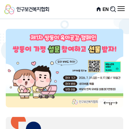
인
전
EN
검
체
색
구
메
뉴
보
열
기
건
복
지
기
협
보
너
회
배
음
다
정
이
지
전
배
너