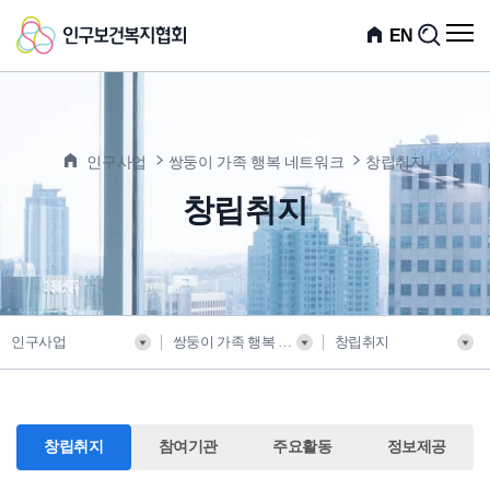
인
전
EN
검
체
색
구
메
뉴
보
열
기
건
인구사업
쌍둥이 가족 행복 네트워크
창립취지
복
창립취지
지
협
회
인구사업
쌍둥이 가족 행복 네트워크
창립취지
창립취지
참여기관
주요활동
정보제공