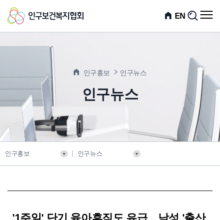
인
전
EN
검
체
색
구
메
뉴
보
열
기
건
인구홍보
인구뉴스
복
인구뉴스
지
협
회
인구홍보
인구뉴스
'1주일' 단기 육아휴직도 유급…남성 '출산