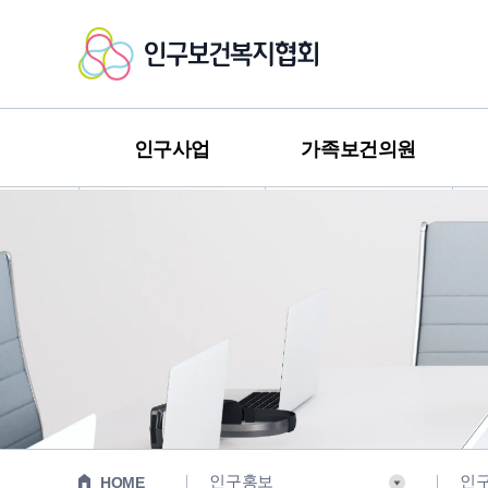
인
구
보
인구사업
가족보건의원
건
복
지
협
회
인구홍보
인
HOME