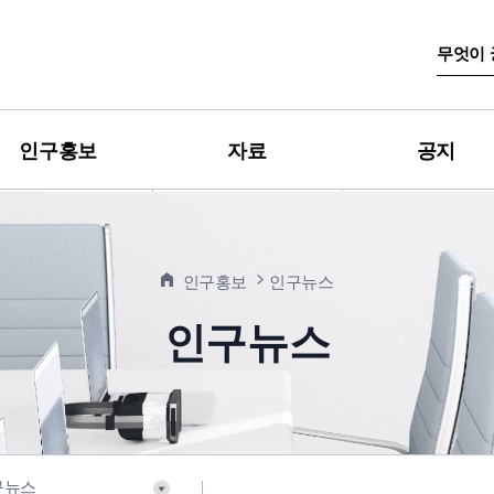
검
색
어
입
력
인구홍보
자료
공지
인구홍보
인구뉴스
인구뉴스
구뉴스