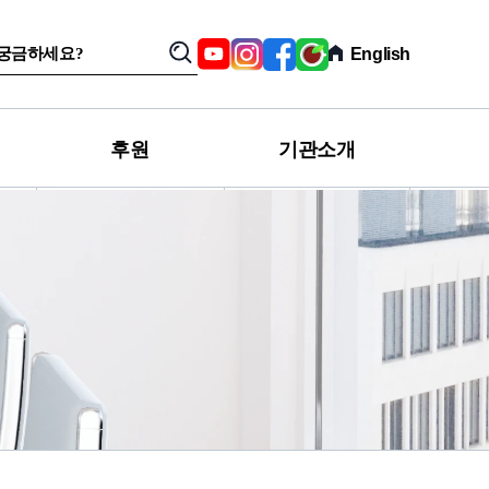
SNS,
Youtube
Instagram
Facebook
육
English
검
관
아
색
련
친
사
구
이
카
트
페
후원
기관소개