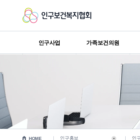
인
구
보
인구사업
가족보건의원
건
복
지
협
회
인구홍보
인
HOME