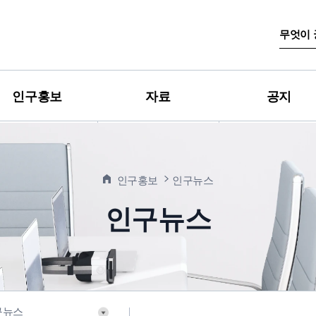
검
색
어
입
력
인구홍보
자료
공지
인구홍보
인구뉴스
인구뉴스
구뉴스