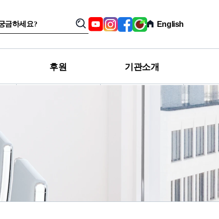
SNS,
Youtube
Instagram
Facebook
육
English
검
관
아
색
련
친
사
구
이
카
트
페
후원
기관소개