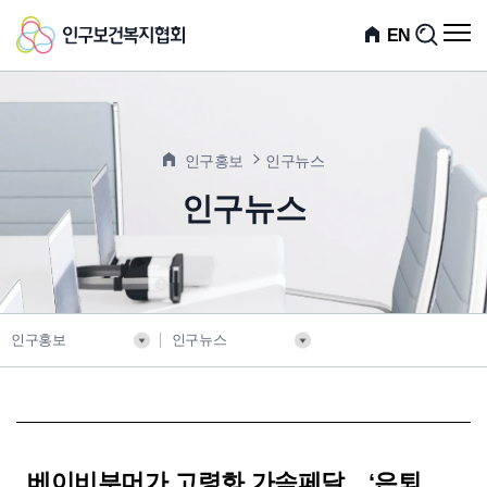
인
전
EN
검
체
색
구
메
뉴
보
열
기
건
인구홍보
인구뉴스
복
인구뉴스
지
협
회
인구홍보
인구뉴스
베이비부머가 고령화 가속페달…‘은퇴