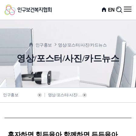
인
전
EN
검
체
색
구
메
뉴
보
열
기
건
인구홍보
영상/포스터/사진/카드뉴스
복
영상/포스터/사진/카드뉴스
지
협
회
인구홍보
영상/포스터/사진/카드뉴스
혼자하면 힘든육아 함께하면 든든육아