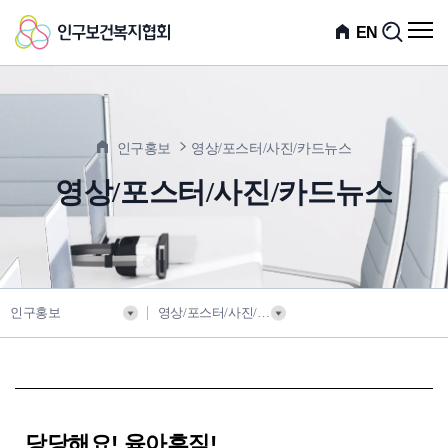
인
전
EN
검
체
색
구
메
뉴
보
열
기
건
인구홍보
영상/포스터/사진/카드뉴스
복
영상/포스터/사진/카드뉴스
지
협
회
인구홍보
영상/포스터/사진/카드뉴스
당당해요! 육아휴직!