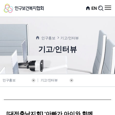
인
전
EN
검
체
색
구
메
뉴
보
열
기
건
인구홍보
기고/인터뷰
복
기고/인터뷰
지
협
회
인구홍보
기고/인터뷰
[대전충남지회] '아빠가 아이와 함께