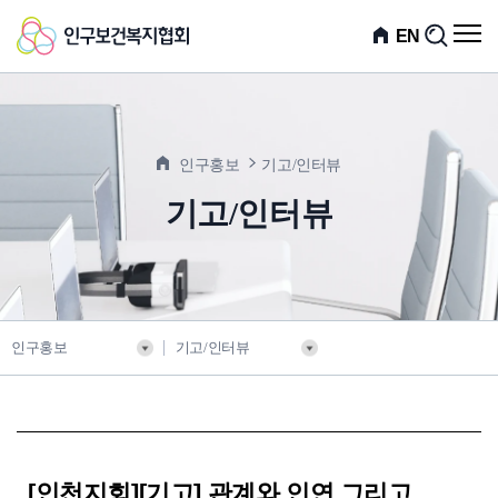
인
전
EN
검
체
색
구
메
뉴
보
열
기
건
인구홍보
기고/인터뷰
복
기고/인터뷰
지
협
회
인구홍보
기고/인터뷰
[인천지회][기고] 관계와 인연 그리고