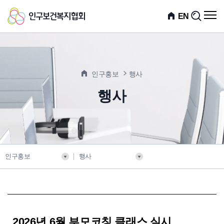
인
전
EN
검
체
색
구
메
뉴
보
열
기
건
인구홍보
행사
복
행사
지
협
회
인구홍보
행사
2026년 6월 부모코칭 클래스 실시