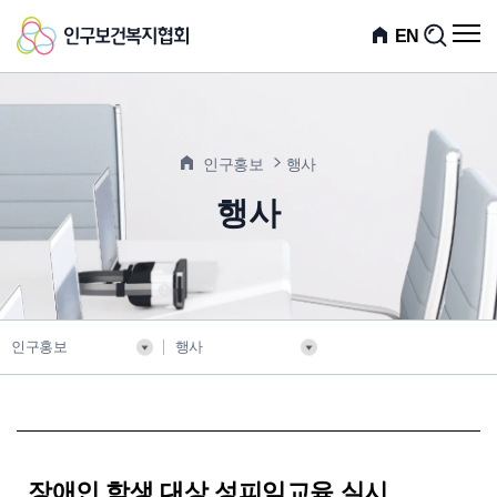
인
전
EN
검
체
색
구
메
뉴
보
열
기
건
인구홍보
행사
복
행사
지
협
회
인구홍보
행사
장애인 학생 대상 성피임교육 실시