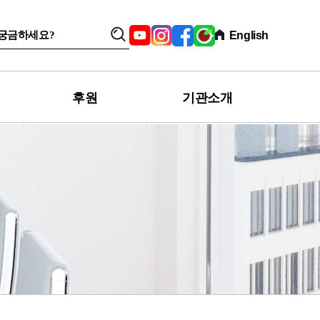
SNS,
Youtube
Instagram
Facebook
육
English
검
관
아
색
련
친
사
구
이
카
트
페
후원
기관소개