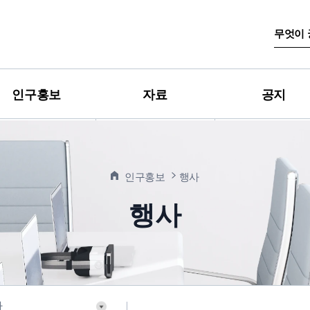
검
색
어
입
력
인구홍보
자료
공지
인구홍보
행사
행사
사