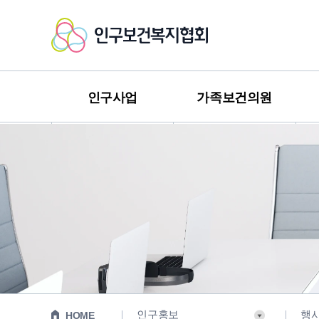
인
구
보
인구사업
가족보건의원
건
복
지
협
회
인구홍보
행
HOME