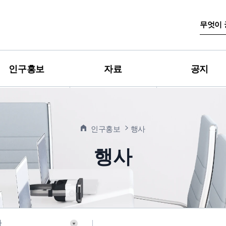
검
색
어
입
력
인구홍보
자료
공지
인구홍보
행사
행사
사