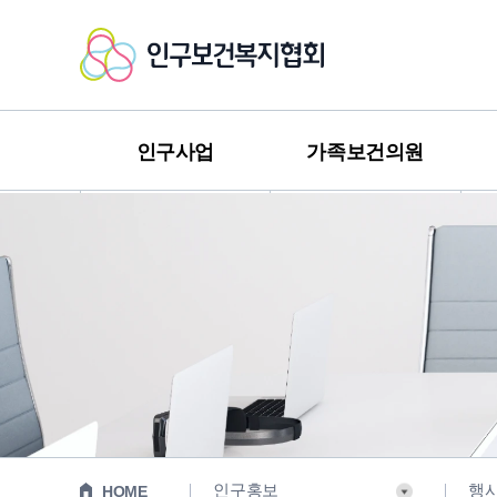
인
구
보
인구사업
가족보건의원
건
복
지
협
회
인구홍보
행
HOME