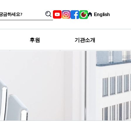
SNS,
Youtube
Instagram
Facebook
육
English
검
관
아
색
련
친
사
구
이
카
트
페
후원
기관소개