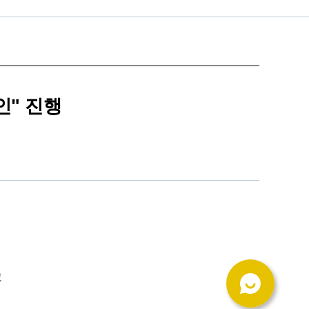
인" 진행
고