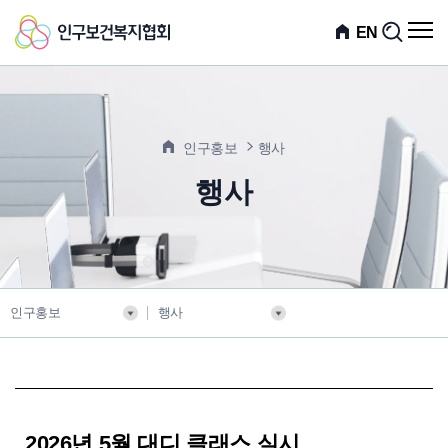
인
전
EN
검
체
색
구
메
뉴
보
열
기
건
인구홍보
행사
복
행사
지
협
회
인구홍보
행사
2026년 5월 대디 클래스 실시