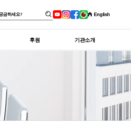
SNS,
Youtube
Instagram
Facebook
육
English
검
관
아
색
련
친
사
구
이
카
트
페
후원
기관소개