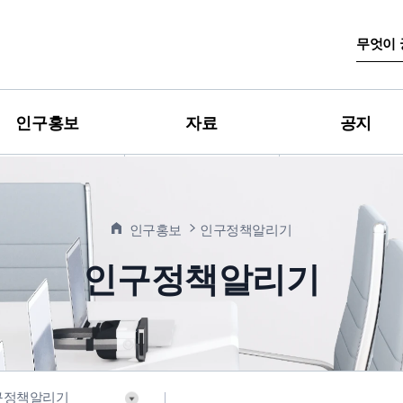
검
색
어
입
력
인구홍보
자료
공지
인구홍보
인구정책알리기
인구정책알리기
구정책알리기