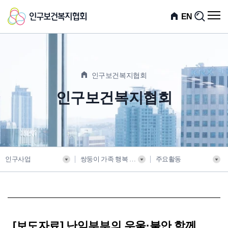
인
전
EN
검
체
색
구
메
뉴
보
열
기
건
인구보건복지협회
복
인구보건복지협회
지
협
회
인구사업
쌍둥이 가족 행복 네트워크
주요활동
[보도자료] 난임부부의 우울·불안 함께