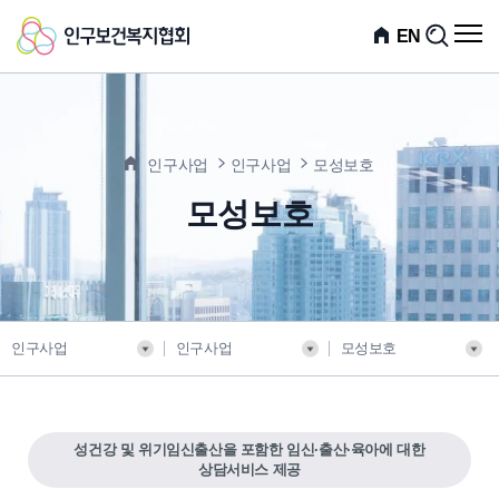
인
전
EN
검
체
색
구
메
뉴
보
열
기
건
인구사업
인구사업
모성보호
복
모성보호
지
협
회
인구사업
인구사업
모성보호
성건강 및 위기임신출산을 포함한 임신·출산·육아에 대한
상담서비스 제공