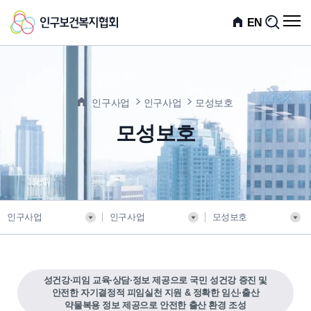
인
전
EN
검
체
색
구
메
뉴
보
열
기
건
인구사업
인구사업
모성보호
복
모성보호
지
협
회
인구사업
인구사업
모성보호
성건강·피임 교육·상담·정보 제공으로 국민 성건강 증진 및
안전한 자기결정적 피임실천 지원 & 정확한 임신·출산
약물복용 정보 제공으로 안전한 출산 환경 조성