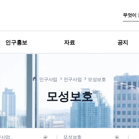
검
색
어
입
력
인구홍보
자료
공지
인구사업
인구사업
모성보호
모성보호
구사업
모성보호