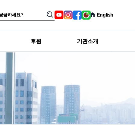
SNS,
Youtube
Instagram
Facebook
육
English
검
관
아
색
련
친
사
구
이
카
트
페
후원
기관소개