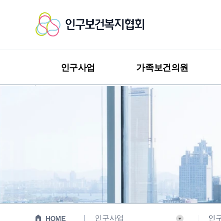
인
구
보
인구사업
가족보건의원
건
복
지
협
회
인구사업
인
HOME