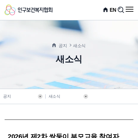
인
전
EN
검
체
색
구
메
뉴
보
열
기
건
공지
새소식
복
새소식
지
협
회
공지
새소식
2026년 제2차 쌍둥이 부모교육 참여자