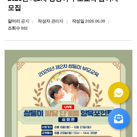
모집
말머리
공지
작성자
관리자
작성일
2026.06.09
조회수
982