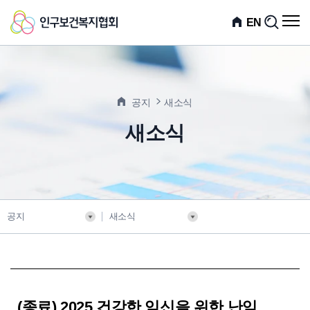
인
전
EN
검
체
색
구
메
뉴
보
열
기
건
공지
새소식
복
새소식
지
협
회
공지
새소식
(종료) 2025 건강한 임신을 위한 난임