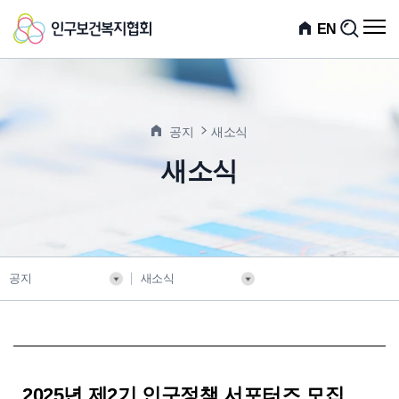
인
전
EN
검
체
색
구
메
뉴
보
열
기
건
공지
새소식
복
새소식
지
협
회
공지
새소식
2025년 제2기 인구정책 서포터즈 모집