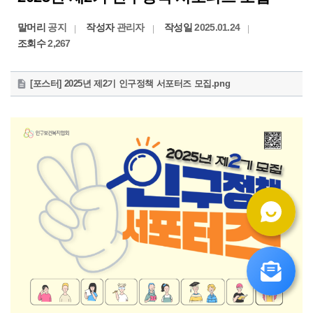
말머리
공지
작성자
관리자
작성일
2025.01.24
조회수
2,267
첨
[포스터] 2025년 제2기 인구정책 서포터즈 모집.png
부
파
일