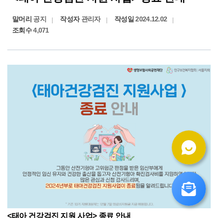
말머리
공지
작성자
관리자
작성일
2024.12.02
조회수
4,071
<태아 건강검진 지원 사업> 종료 안내