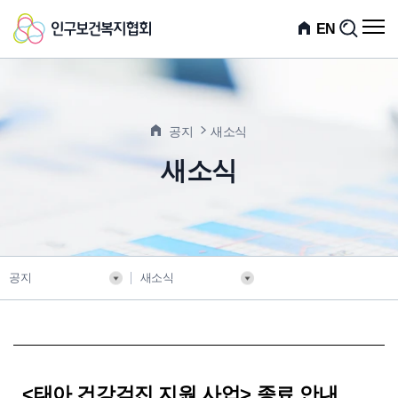
인
전
EN
검
체
색
구
메
뉴
보
열
기
건
공지
새소식
복
새소식
지
협
회
공지
새소식
<태아 건강검진 지원 사업> 종료 안내