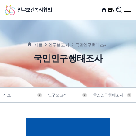
인
전
EN
검
체
색
구
메
뉴
보
열
기
건
자료
연구보고서
국민인구행태조사
복
국민인구행태조사
지
협
회
자료
연구보고서
국민인구행태조사