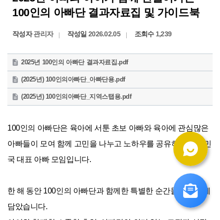
100인의 아빠단 결과자료집 및 가이드북
작성자
관리자
작성일
2026.02.05
조회수
1,239
첨
2025년 100인의 아빠단 결과자료집.pdf
부
첨
파
(2025년) 100인의아빠단_아빠단용.pdf
부
일
첨
파
(2025년) 100인의아빠단_지역스탭용.pdf
부
일
파
일
100인의 아빠단은 육아에 서툰 초보 아빠와 육아에 관심많은 
아빠들이 모여 함께 고민을 나누고 노하우를 공유하는 대한민
국 대표 아빠 모임입니다.
한 해 동안 100인의 아빠단과 함께한 특별한 순간들을 한곳에 
담았습니다.