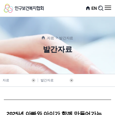
인
전
EN
검
체
색
구
메
뉴
보
열
기
건
자료
발간자료
복
발간자료
지
협
회
자료
발간자료
2025년 아빠와 아이가 함께 만들어가는